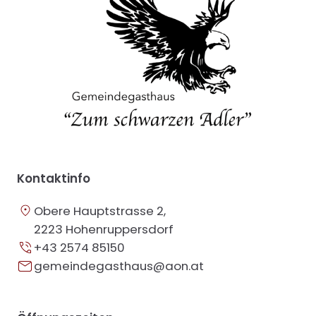
a
t
i
v
e
:
Kontaktinfo
Obere Hauptstrasse 2,
2223 Hohenruppersdorf
+43 2574 85150
gemeindegasthaus@aon.at