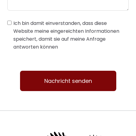
t
r
y
Ich bin damit einverstanden, dass diese
s
Website meine eingereichten Informationen
e
speichert, damit sie auf meine Anfrage
l
antworten können
e
c
t
e
Nachricht senden
d
A
l
t
e
r
n