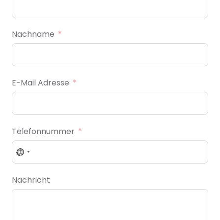
Nachname
E-Mail Adresse
Telefonnummer
N
o
c
Nachricht
o
u
n